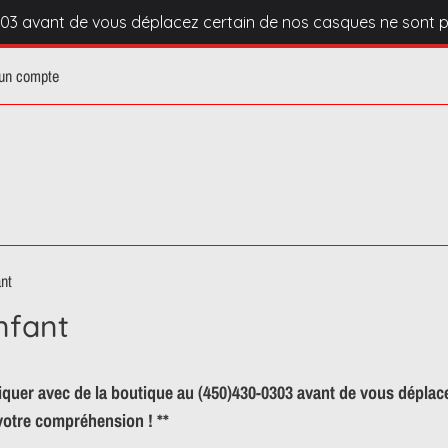
03 avant de vous déplacez certain de nos casques ne sont p
 un compte
nt
nfant
quer avec de la boutique au (450)430-0303 avant de vous déplac
votre compréhension ! **