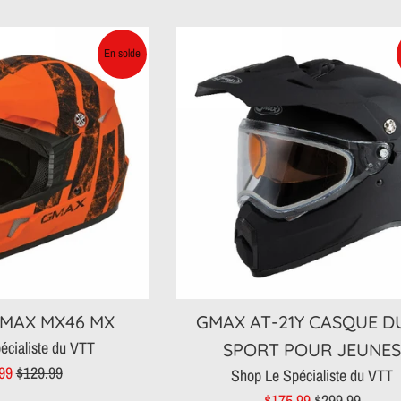
égulier
En solde
MAX MX46 MX
GMAX AT-21Y CASQUE D
écialiste du VTT
SPORT POUR JEUNE
Prix
.99
$129.99
Shop Le Spécialiste du VTT
t
régulier
Prix
Prix
$175.99
$299.99