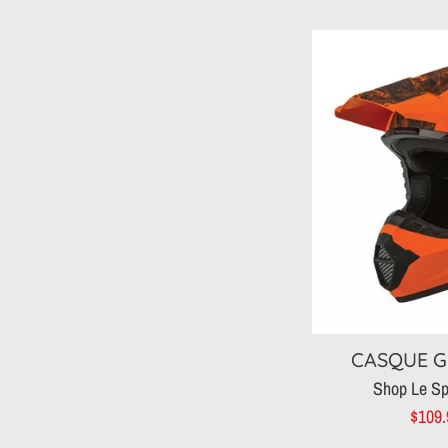
r
CASQUE G
Shop Le Sp
Prix
$109
rédui