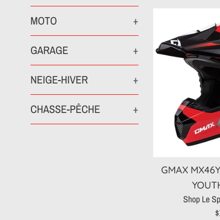
MOTO
+
GARAGE
+
NEIGE-HIVER
+
CHASSE-PÊCHE
+
GMAX MX46
YOUT
Shop Le Sp
P
$