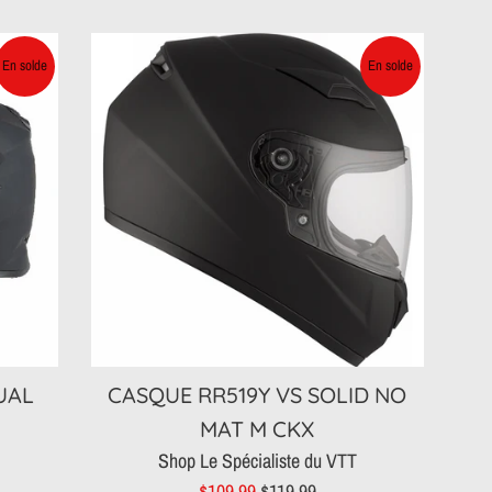
régulier
En solde
En solde
UAL
CASQUE RR519Y VS SOLID NO
S
MAT M CKX
Shop Le Spécialiste du VTT
Prix
Prix
$109.99
$119.99