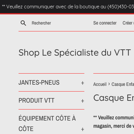
Passer
** Veuillez communiquer avec de la boutique au (450)430-03
au
contenu
Recherche
Se connecter
Créer
Shop Le Spécialiste du VTT
JANTES-PNEUS
+
›
Accueil
Casque Enfa
Casque E
PRODUIT VTT
+
ÉQUIPEMENT CÔTE À
** Veuillez communi
magasin, merci de 
CÔTE
+