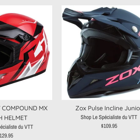
Y COMPOUND MX
Zox Pulse Incline Junio
Shop Le Spécialiste du VTT
H HELMET
Prix
$109.95
écialiste du VTT
régulier
rix
129.95