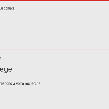
 un compte
e
iège
respond à votre recherche.