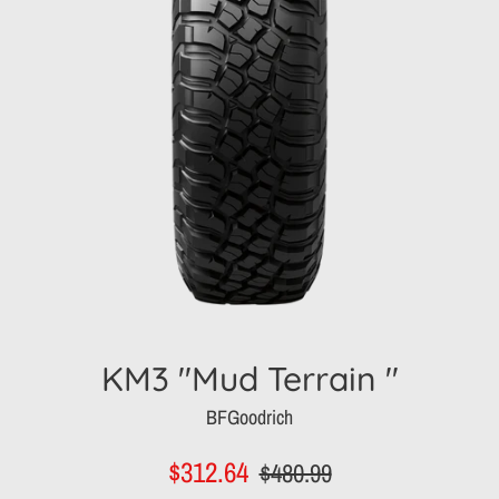
KM3 "Mud Terrain "
BFGoodrich
Prix
Prix
$312.64
$480.99
réduit
régulier