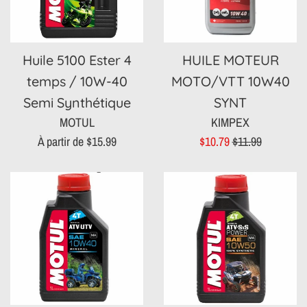
Huile 5100 Ester 4
HUILE MOTEUR
temps / 10W-40
MOTO/VTT 10W40
Semi Synthétique
SYNT
MOTUL
KIMPEX
Prix
Prix
À partir de $15.99
$10.79
$11.99
réduit
régulier