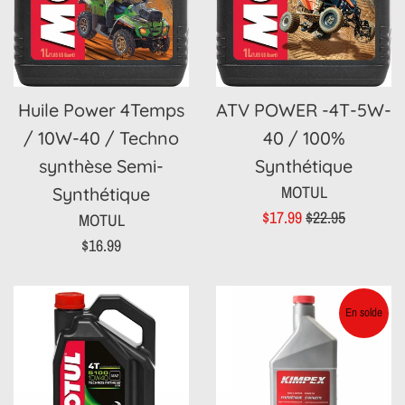
Huile Power 4Temps
ATV POWER -4T-5W-
/ 10W-40 / Techno
40 / 100%
synthèse Semi-
Synthétique
MOTUL
Synthétique
Prix
Prix
$17.99
$22.95
MOTUL
réduit
régulier
Prix
$16.99
régulier
En solde