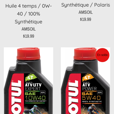
Synthétique / Polaris
Huile 4 temps / 0W-
AMSOIL
40 / 100%
Prix
$19.99
Synthétique
régulier
AMSOIL
Prix
$19.99
régulier
En solde