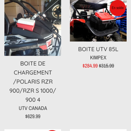
En solde
BOITE UTV 85L
KIMPEX
BOITE DE
Prix
Prix
$284.99
$315.99
CHARGEMENT
réduit
régulier
/POLARIS RZR
900/RZR S 1000/
900 4
UTV CANADA
Prix
$629.99
régulier