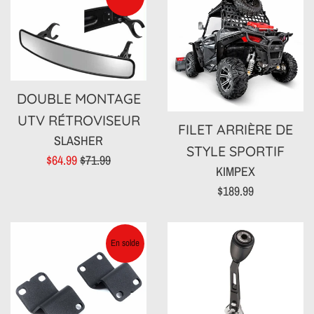
DOUBLE MONTAGE
UTV RÉTROVISEUR
FILET ARRIÈRE DE
SLASHER
STYLE SPORTIF
Prix
Prix
$64.99
$71.99
KIMPEX
réduit
régulier
Prix
$189.99
régulier
En solde