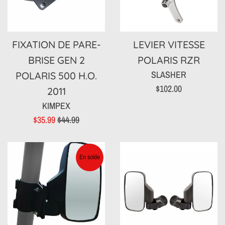
FIXATION DE PARE-
LEVIER VITESSE
BRISE GEN 2
POLARIS RZR
SLASHER
POLARIS 500 H.O.
Prix
$102.00
2011
régulier
KIMPEX
Prix
Prix
$35.99
$44.99
réduit
régulier
En solde