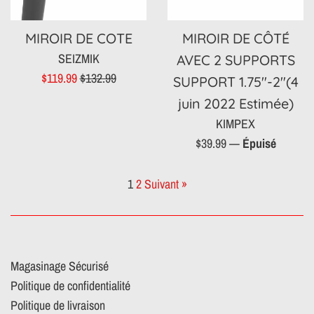
MIROIR DE COTE
MIROIR DE CÔTÉ
SEIZMIK
AVEC 2 SUPPORTS
Prix
Prix
$119.99
$132.99
SUPPORT 1.75″-2″(4
réduit
régulier
juin 2022 Estimée)
KIMPEX
Prix
$39.99
—
Épuisé
régulier
1
2
Suivant »
Magasinage Sécurisé
Politique de confidentialité
Politique de livraison