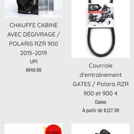
CHAUFFE CABINE
AVEC DÉGIVRAGE /
POLARIS RZR 900
2015-2019
UPI
Courroie
Prix
$849.99
d'entraînement
régulier
GATES / Polaris RZR
900 et 900 4
Gates
À partir de $127.99
En solde