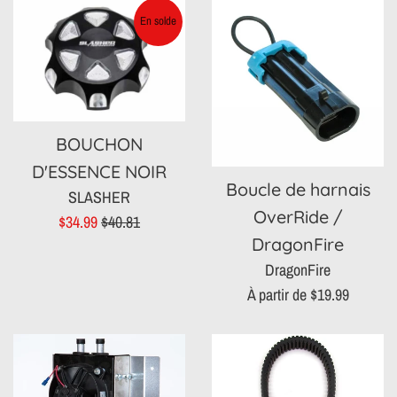
En solde
BOUCHON
D'ESSENCE NOIR
Boucle de harnais
SLASHER
OverRide /
Prix
Prix
$34.99
$40.81
DragonFire
réduit
régulier
DragonFire
À partir de $19.99