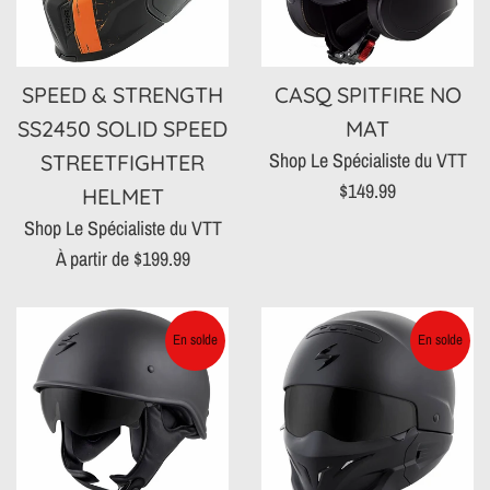
SPEED & STRENGTH
CASQ SPITFIRE NO
SS2450 SOLID SPEED
MAT
Shop Le Spécialiste du VTT
STREETFIGHTER
Prix
$149.99
HELMET
régulier
Shop Le Spécialiste du VTT
À partir de $199.99
En solde
En solde