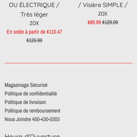
OU ÉLECTRIQUE /
/ Visière SIMPLE /
ZOX
Très léger
Prix
Prix
$89.99
$129.99
ZOX
réduit
régulier
Prix
En solde à partir de $110.47
régulier
$129.99
Magasinage Sécurisé
Politique de confidentialité
Politique de livraison
Politique de remboursement
Nous Joindre 450-430-0303
Heure d'Ouverture