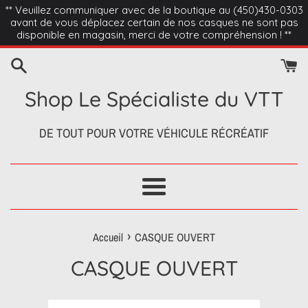
Passer
** Veuillez communiquer avec de la boutique au (450)430-0303
avant de vous déplacez certain de nos casques ne sont pas
au
disponible en magasin, merci de votre compréhension ! **
contenu
Shop Le Spécialiste du VTT
DE TOUT POUR VOTRE VÉHICULE RÉCRÉATIF
Menu
›
Accueil
CASQUE OUVERT
CASQUE OUVERT