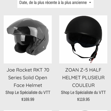
Trier
par
Joe Rocket RKT 70
ZOAN Z-5 HALF
Series Solid Open
HELMET PLUSIEUR
Face Helmet
COULEUR
Shop Le Spécialiste du VTT
Shop Le Spécialiste du VTT
Prix
Prix
$169.99
$119.95
régulier
régulier