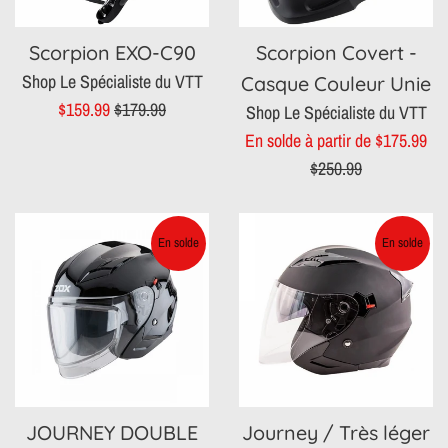
Scorpion EXO-C90
Scorpion Covert -
Shop Le Spécialiste du VTT
Casque Couleur Unie
Prix
Prix
$159.99
$179.99
Shop Le Spécialiste du VTT
réduit
régulier
Pri
En solde à partir de $175.99
rég
$250.99
En solde
En solde
JOURNEY DOUBLE
Journey / Très léger