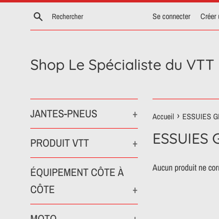
Passer
Recherche
Se connecter
Créer
au
contenu
Shop Le Spécialiste du VTT
JANTES-PNEUS
+
›
Accueil
ESSUIES G
ESSUIES 
PRODUIT VTT
+
Aucun produit ne cor
ÉQUIPEMENT CÔTE À
CÔTE
+
MOTO
+