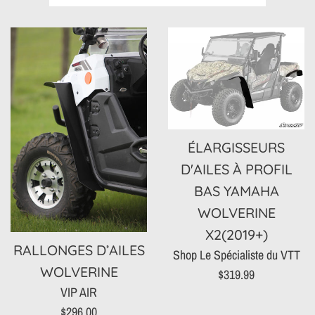
par
ÉLARGISSEURS
D'AILES À PROFIL
BAS YAMAHA
WOLVERINE
X2(2019+)
RALLONGES D’AILES
Shop Le Spécialiste du VTT
WOLVERINE
Prix
$319.99
VIP AIR
régulier
Prix
$296.00