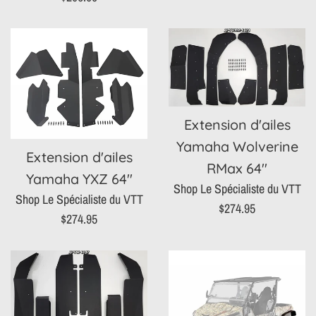
régulier
Extension d'ailes
Yamaha Wolverine
Extension d'ailes
RMax 64''
Yamaha YXZ 64''
Shop Le Spécialiste du VTT
Shop Le Spécialiste du VTT
Prix
$274.95
Prix
$274.95
régulier
régulier