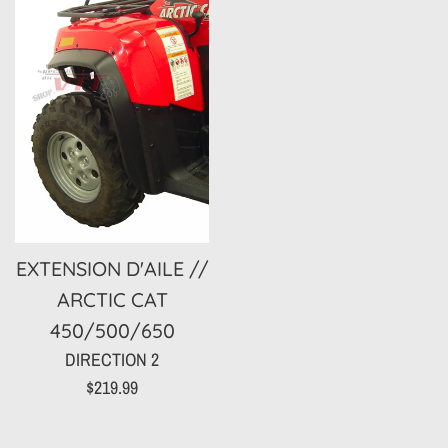
EXTENSION D'AILE //
ARCTIC CAT
450/500/650
DIRECTION 2
Prix
$219.99
régulier