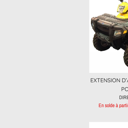
EXTENSION D’
PO
DIR
En solde à part