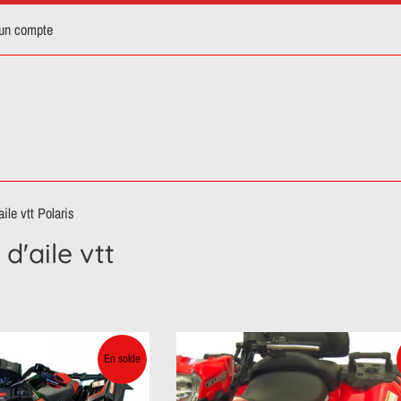
 un compte
ile vtt Polaris
d'aile vtt
En solde