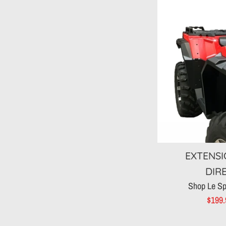
EXTENSI
DIR
Shop Le Sp
Prix
$199
rédui