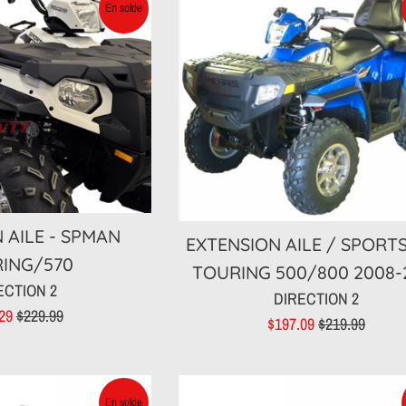
En solde
 AILE - SPMAN
EXTENSION AILE / SPOR
ING/570
TOURING 500/800 2008-
ECTION 2
DIRECTION 2
Prix
.29
$229.99
Prix
Prix
$197.09
$219.99
t
régulier
réduit
régulier
En solde