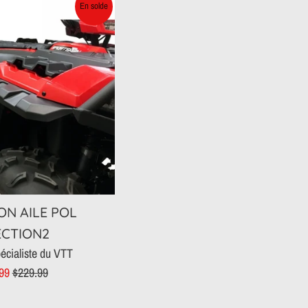
En solde
ON AILE POL
ECTION2
écialiste du VTT
Prix
.99
$229.99
t
régulier