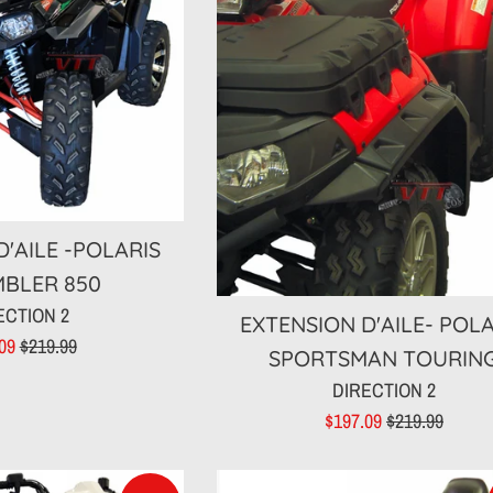
'AILE -POLARIS
BLER 850
ECTION 2
EXTENSION D'AILE- POL
Prix
.09
$219.99
SPORTSMAN TOURIN
t
régulier
DIRECTION 2
Prix
Prix
$197.09
$219.99
réduit
régulier