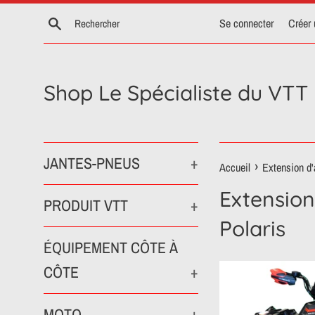
Passer
Recherche
Se connecter
Créer
au
contenu
Shop Le Spécialiste du VTT
JANTES-PNEUS
+
›
Accueil
Extension d'a
Extension 
PRODUIT VTT
+
Polaris
ÉQUIPEMENT CÔTE À
CÔTE
+
MOTO
+