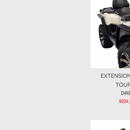
EXTENSION
TOUR
DIR
Prix
$204
rédui