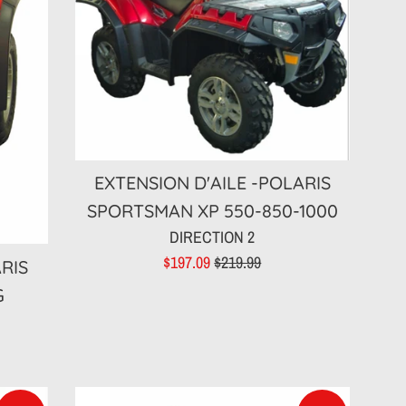
EXTENSION D'AILE -POLARIS
SPORTSMAN XP 550-850-1000
DIRECTION 2
Prix
Prix
$197.09
$219.99
ARIS
réduit
régulier
G