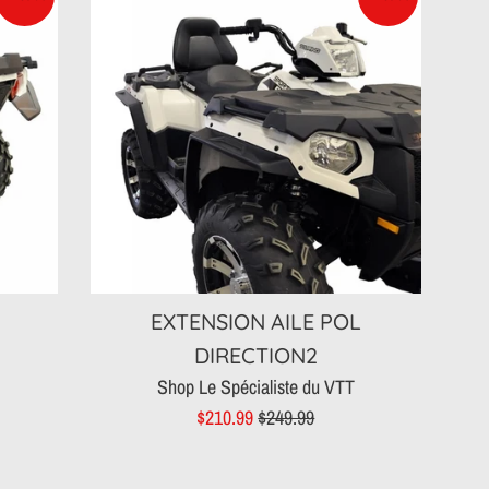
EXTENSION AILE POL
DIRECTION2
Shop Le Spécialiste du VTT
Prix
Prix
$210.99
$249.99
réduit
régulier