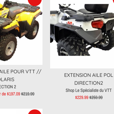
AILE POUR VTT //
EXTENSION AILE POL
LARIS
DIRECTION2
ECTION 2
Shop Le Spécialiste du VTT
Prix
ir de $197.09
$219.99
Prix
Prix
$229.99
$259.99
régulier
réduit
régulier