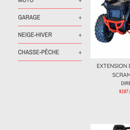
GARAGE
+
NEIGE-HIVER
+
CHASSE-PÊCHE
+
EXTENSION D
SCRAM
DIR
Prix
$197
rédui