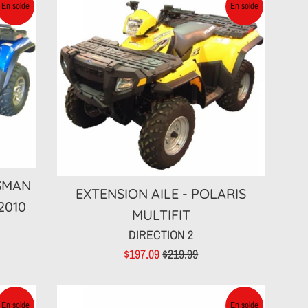
En solde
En solde
TSMAN
EXTENSION AILE - POLARIS
2010
MULTIFIT
DIRECTION 2
Prix
Prix
$197.09
$219.99
réduit
régulier
En solde
En solde