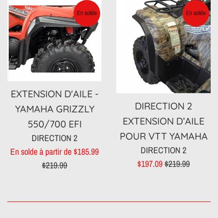
En solde
En solde
EXTENSION D'AILE -
DIRECTION 2
YAMAHA GRIZZLY
EXTENSION D’AILE
550/700 EFI
POUR VTT YAMAHA
DIRECTION 2
DIRECTION 2
Prix
En solde à partir de $185.99
Prix
Prix
$197.09
$219.99
régulier
$219.99
réduit
régulier