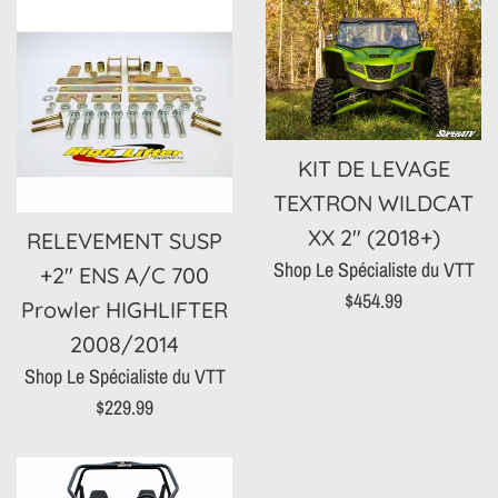
KIT DE LEVAGE
TEXTRON WILDCAT
XX 2" (2018+)
RELEVEMENT SUSP
Shop Le Spécialiste du VTT
+2" ENS A/C 700
Prix
$454.99
Prowler HIGHLIFTER
régulier
2008/2014
Shop Le Spécialiste du VTT
Prix
$229.99
régulier