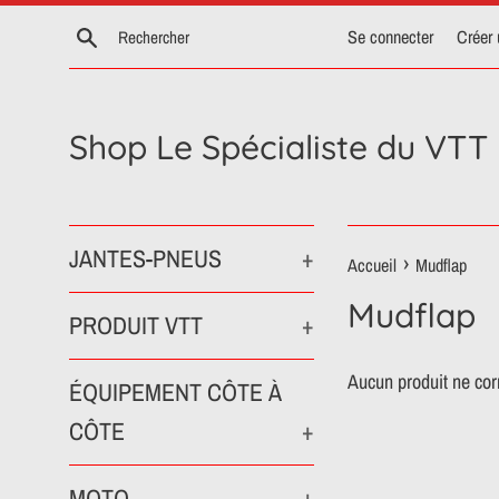
Passer
Recherche
Se connecter
Créer
au
contenu
Shop Le Spécialiste du VTT
JANTES-PNEUS
+
›
Accueil
Mudflap
Mudflap
PRODUIT VTT
+
Aucun produit ne cor
ÉQUIPEMENT CÔTE À
CÔTE
+
MOTO
+