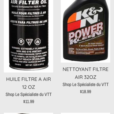
NETTOYANT FILTRE
AIR 32OZ
HUILE FILTRE A AIR
Shop Le Spécialiste du VTT
12 OZ
Prix
$18.99
Shop Le Spécialiste du VTT
régulier
Prix
$11.99
régulier