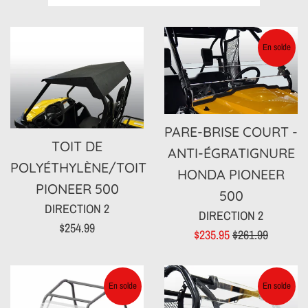
par
En solde
PARE-BRISE COURT -
TOIT DE
ANTI-ÉGRATIGNURE
POLYÉTHYLÈNE/TOIT
HONDA PIONEER
PIONEER 500
500
DIRECTION 2
DIRECTION 2
Prix
$254.99
Prix
Prix
$235.95
$261.99
régulier
réduit
régulier
En solde
En solde