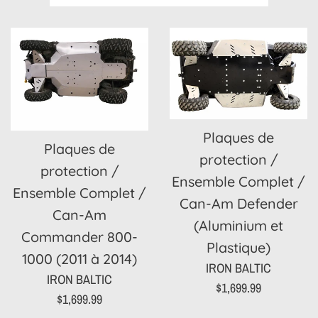
par
Plaques de
Plaques de
protection /
protection /
Ensemble Complet /
Ensemble Complet /
Can-Am Defender
Can-Am
(Aluminium et
Commander 800-
Plastique)
1000 (2011 à 2014)
IRON BALTIC
IRON BALTIC
Prix
$1,699.99
Prix
$1,699.99
régulier