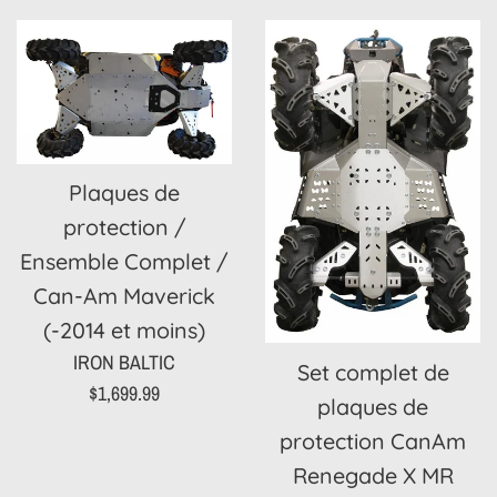
régulier
Plaques de
protection /
Ensemble Complet /
Can-Am Maverick
(-2014 et moins)
IRON BALTIC
Set complet de
Prix
$1,699.99
plaques de
régulier
protection CanAm
Renegade X MR