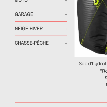
GARAGE
+
NEIGE-HIVER
+
CHASSE-PÊCHE
+
Sac d'hydrat
''R
P
r