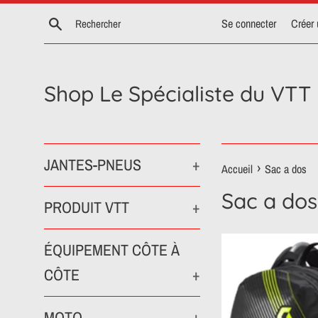
Passer
Recherche
Se connecter
Créer
au
contenu
Shop Le Spécialiste du VTT
JANTES-PNEUS
+
›
Accueil
Sac a dos
Sac a dos
PRODUIT VTT
+
ÉQUIPEMENT CÔTE À
CÔTE
+
MOTO
+