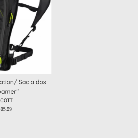
ation/ Sac a dos
oamer''
SCOTT
rix
$95.99
égulier