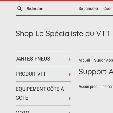
Passer
Recherche
Se connecter
Créer
au
contenu
Shop Le Spécialiste du VTT
JANTES-PNEUS
+
›
Accueil
Support Acc
Support A
PRODUIT VTT
+
Aucun produit ne cor
ÉQUIPEMENT CÔTE À
CÔTE
+
MOTO
+