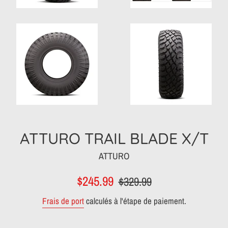
ATTURO TRAIL BLADE X/T
ATTURO
Prix
Prix
$245.99
$329.99
réduit
régulier
Frais de port
calculés à l'étape de paiement.