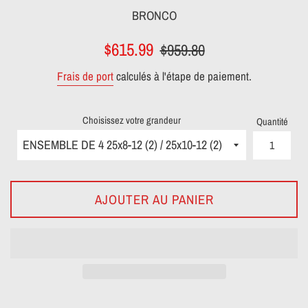
BRONCO
Prix
Prix
$615.99
$959.80
réduit
régulier
Frais de port
calculés à l'étape de paiement.
Choisissez votre grandeur
Quantité
AJOUTER AU PANIER