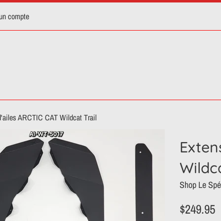
 un compte
d'ailes ARCTIC CAT Wildcat Trail
Exten
Wildca
Shop Le Spéc
Prix
$249.95
régulier