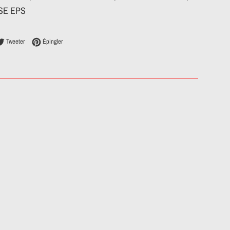
l SE EPS
ager sur Facebook
Tweeter sur Twitter
Épingler sur Pinterest
Tweeter
Épingler