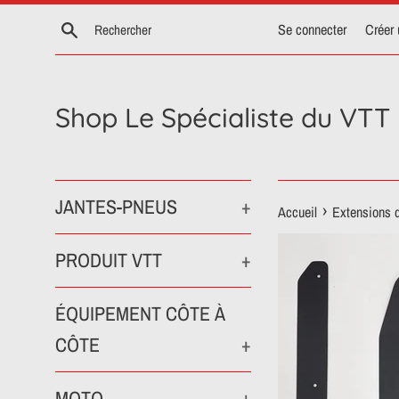
Passer
Recherche
Se connecter
Créer
au
contenu
Shop Le Spécialiste du VTT
JANTES-PNEUS
+
›
Accueil
Extensions 
PRODUIT VTT
+
ÉQUIPEMENT CÔTE À
CÔTE
+
MOTO
+