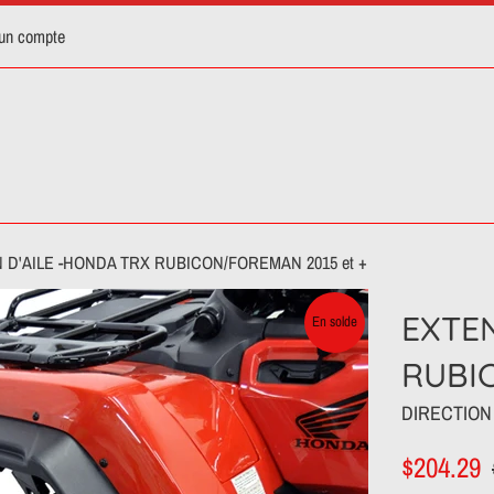
 un compte
 D'AILE -HONDA TRX RUBICON/FOREMAN 2015 et +
EXTEN
En solde
RUBI
DIRECTION
Prix
P
$204.29
réduit
r