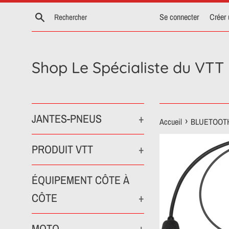
Passer
Recherche
Se connecter
Créer
au
contenu
Shop Le Spécialiste du VTT
JANTES-PNEUS
+
›
Accueil
BLUETOOTH
PRODUIT VTT
+
ÉQUIPEMENT CÔTE À
CÔTE
+
MOTO
+