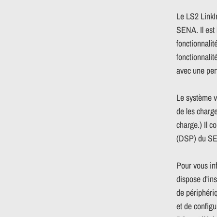
Le LS2 LinkI
SENA. Il est 
fonctionnali
fonctionnali
avec une per
Le système v
de les charg
charge.) Il c
(DSP) du SEN
Pour vous inf
dispose d'ins
de périphéri
et de config