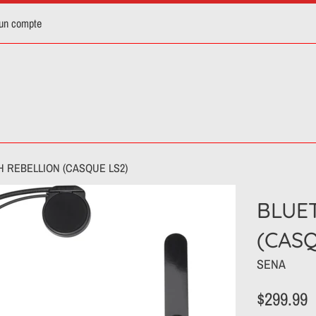
 un compte
 REBELLION (CASQUE LS2)
BLUE
(CASQ
SENA
Prix
$299.99
régulier