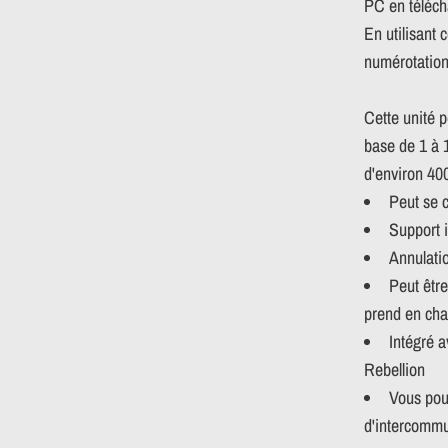
PC en téléch
En utilisant 
numérotation
Cette unité 
base de 1 à 1
d'environ 40
Peut se c
Support i
Annulatio
Peut êtr
prend en ch
Intégré a
Rebellion
Vous pou
d'intercommu