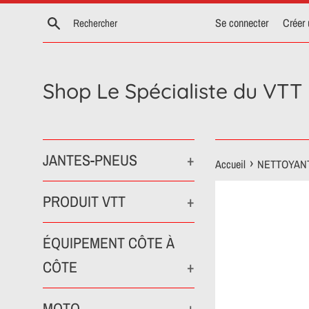
Passer
Recherche
Se connecter
Créer
au
contenu
Shop Le Spécialiste du VTT
JANTES-PNEUS
+
›
Accueil
NETTOYANT
PRODUIT VTT
+
ÉQUIPEMENT CÔTE À
CÔTE
+
MOTO
+