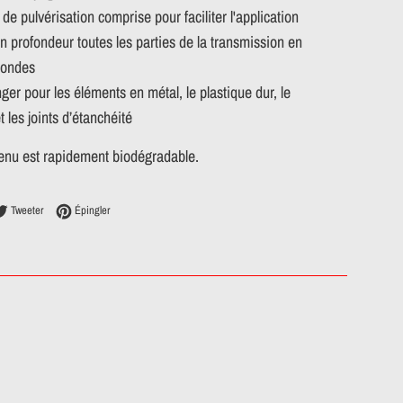
de pulvérisation comprise pour faciliter l'application
n profondeur toutes les parties de la transmission en
condes
er pour les éléments en métal, le plastique dur, le
 les joints d’étanchéité
tenu est rapidement biodégradable.
ager sur Facebook
Tweeter sur Twitter
Épingler sur Pinterest
Tweeter
Épingler