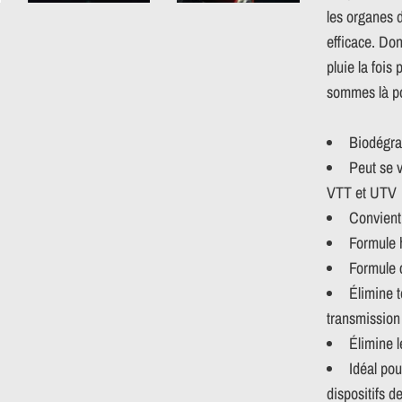
les organes 
efficace. Do
pluie la fois
sommes là po
Biodégra
Peut se v
VTT et UTV
Convient
Formule 
Formule 
Élimine t
transmission 
Élimine l
Idéal pou
dispositifs 