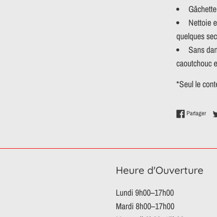
Gâchette 
Nettoie e
quelques se
Sans dang
caoutchouc et
*Seul le con
Part
Partager
Heure d'Ouverture
Lundi 9h00–17h00
Mardi 8h00–17h00