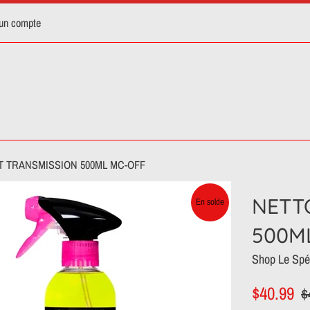
 un compte
 TRANSMISSION 500ML MC-OFF
NETT
En solde
500M
Shop Le Spéc
Prix
Pri
$40.99
$
réduit
rég