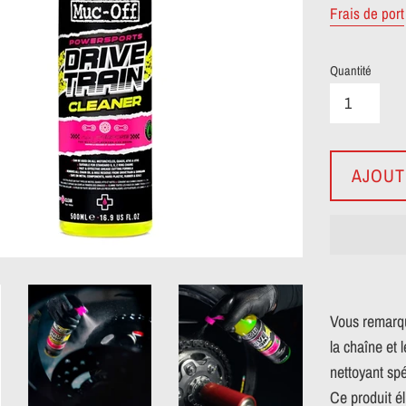
Frais de port
Quantité
AJOUT
Vous remarqu
la chaîne et
nettoyant spé
Ce produit é