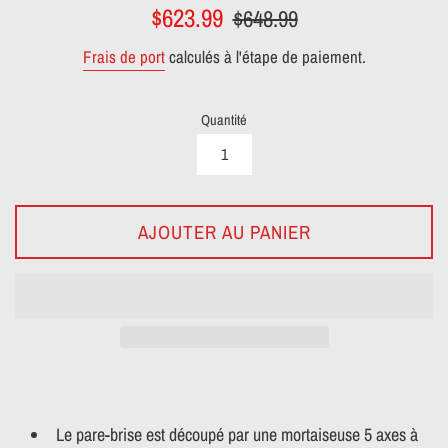
Prix
Prix
$623.99
$648.99
réduit
régulier
Frais de port
calculés à l'étape de paiement.
Quantité
AJOUTER AU PANIER
Le pare-brise est découpé par une mortaiseuse 5 axes à