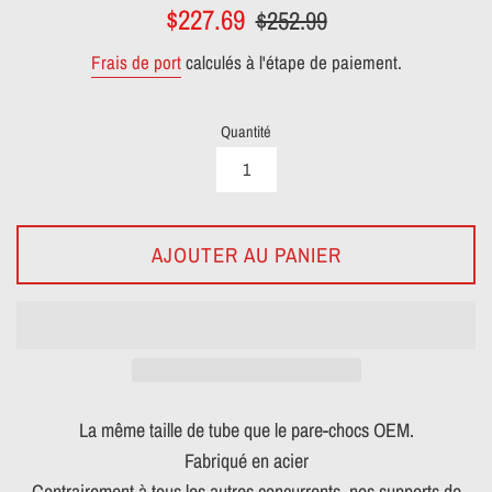
Prix
Prix
$227.69
$252.99
réduit
régulier
Frais de port
calculés à l'étape de paiement.
Quantité
AJOUTER AU PANIER
La même taille de tube que le pare-chocs OEM.
Fabriqué en acier
Contrairement à tous les autres concurrents, nos supports de