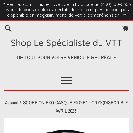
Passer
** Veuillez communiquer avec de la boutique au (450)430-0303
avant de vous déplacez certain de nos casques ne sont pas
au
disponible en magasin, merci de votre compréhension ! **
contenu
Shop Le Spécialiste du VTT
DE TOUT POUR VOTRE VÉHICULE RÉCRÉATIF
Menu
›
Accueil
SCORPION EXO CASQUE EXO-R1 - ONYX(DISPONIBLE
AVRIL 2025)