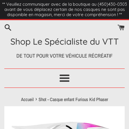
Passer
** Veuillez communiquer avec de la boutique au (450)430-0303
avant de vous déplacez certain de nos casques ne sont pas
au
disponible en magasin, merci de votre compréhension ! **
contenu
Shop Le Spécialiste du VTT
DE TOUT POUR VOTRE VÉHICULE RÉCRÉATIF
Menu
›
Accueil
Shot - Casque enfant Furious Kid Phaser