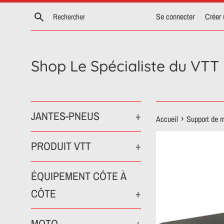
Passer
Recherche
Se connecter
Créer
au
contenu
Shop Le Spécialiste du VTT
JANTES-PNEUS
+
›
Accueil
Support de m
PRODUIT VTT
+
ÉQUIPEMENT CÔTE À
CÔTE
+
MOTO
+