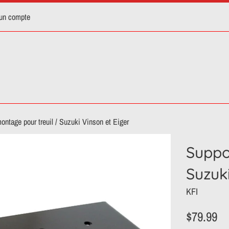
 un compte
ontage pour treuil / Suzuki Vinson et Eiger
Suppo
Suzuki
KFI
Prix
$79.99
régulier