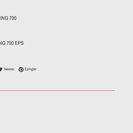
KING 700
NG 700 EPS
ager sur Facebook
Tweeter sur Twitter
Épingler sur Pinterest
Tweeter
Épingler