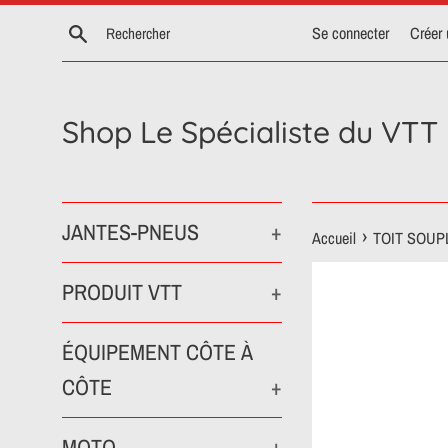
Passer
Recherche
Se connecter
Créer
au
contenu
Shop Le Spécialiste du VTT
JANTES-PNEUS
+
›
Accueil
TOIT SOUP
PRODUIT VTT
+
ÉQUIPEMENT CÔTE À
CÔTE
+
MOTO
+