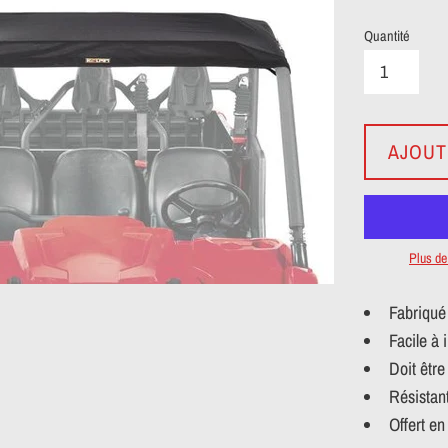
Quantité
AJOUT
Plus d
Fabriqué 
Facile à 
Doit être
Résistant
Offert en 