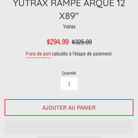
YUTRAX RAMPE ARQUE 12
X89"
Yutrax
Prix
Prix
$294.99
$325.99
réduit
régulier
Frais de port
calculés à l'étape de paiement.
Quantité
AJOUTER AU PANIER